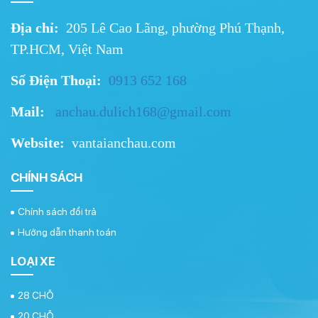
Địa chỉ:
205 Lê Cao Lãng, phường Phú Thạnh,
TP.HCM, Việt Nam
Số Điện Thoại:
0913 652 168
Mail:
a
nchau.dulich168@gmail.
com
Website:
vantaianchau.com
CHÍNH SÁCH
Chính sách đổi trả
Hướng dẫn thanh toán
LOẠI XE
28 CHỖ
20 CHỖ