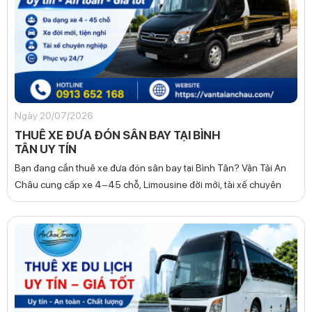
Ngày 20/07/2026
THUÊ XE ĐƯA ĐÓN SÂN BAY TẠI BÌNH
TÂN UY TÍN
Bạn đang cần thuê xe đưa đón sân bay tại Bình Tân? Vận Tải An
Châu cung cấp xe 4–45 chỗ, Limousine đời mới, tài xế chuyên
nghiệp, phục vụ 24/7, báo giá minh bạch, đón đúng giờ.