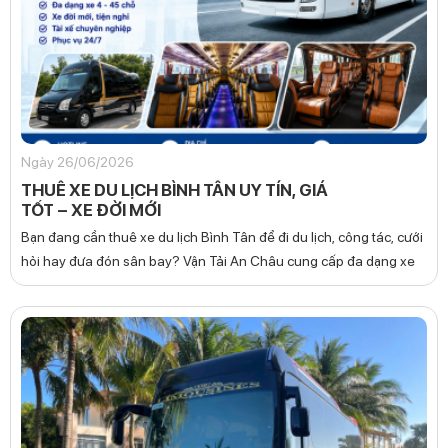
Ngày 26/06/2026
THUÊ XE DU LỊCH BÌNH TÂN UY TÍN, GIÁ
TỐT – XE ĐỜI MỚI
Bạn đang cần thuê xe du lịch Bình Tân để đi du lịch, công tác, cưới
hỏi hay đưa đón sân bay? Vận Tải An Châu cung cấp đa dạng xe
4–45 chỗ, giá cạnh tranh, tài xế chuyên nghiệp, phục vụ 24/7.