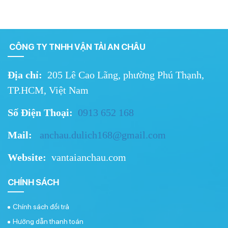
CÔNG TY TNHH VẬN TẢI AN CHÂU
Địa chỉ:
205 Lê Cao Lãng, phường Phú Thạnh,
TP.HCM, Việt Nam
Số Điện Thoại:
0913 652 168
Mail:
a
nchau.dulich168@gmail.
com
Website:
vantaianchau.com
CHÍNH SÁCH
Chính sách đổi trả
Hướng dẫn thanh toán