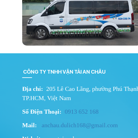
THUÊ XE DU LỊCH HÀNH HƯƠNG
Khám phá những cung đường du lịch đẹp nhất miền
Nam như Vũng Tàu, Tây Ninh, Tiền Giang, Đà Lạt, Cần
Thơ. Vận tải An Châu cung cấp dịch vụ thuê xe du lịch
an toàn, tiện nghi, giá tốt tại TP.HCM và các tỉnh lân
cận.
CÔNG TY TNHH VẬN TẢI AN CHÂU
Địa chỉ:
205 Lê Cao Lãng, phường Phú Thạn
TP.HCM, Việt Nam
Số Điện Thoại:
0913 652 168
Mail:
a
nchau.dulich168@gmail.
com