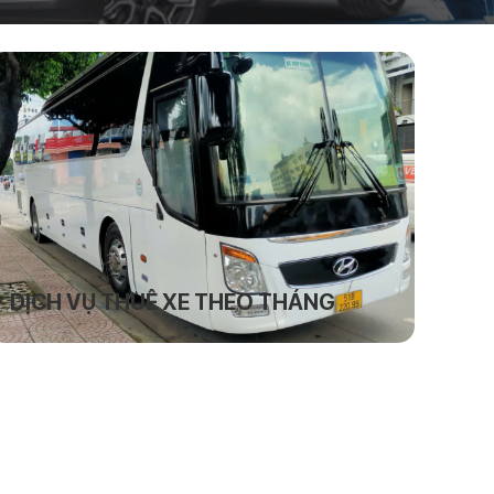
DỊCH VỤ THUÊ XE THEO THÁNG