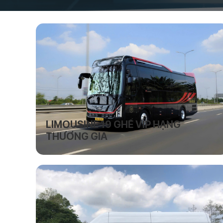
LIMOUSINE 19 GHẾ VIP HẠNG
THƯƠNG GIA
Dòng xe cao cấp với ghế da chỉnh điện, tích hợp
massage thư giãn, không gian rộng rãi và nội thất
sang trọng. Xe trang bị hệ thống đèn LED, âm thanh
chất lượng cao và cổng sạc tiện ích tại từng vị trí ghế
ngồi.