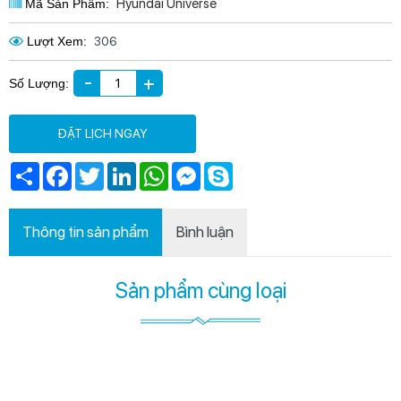
Hyundai Universe
Mã Sản Phẩm:
Lượt Xem:
306
-
+
Số Lượng:
ĐẶT LỊCH NGAY
Chia
Facebook
Twitter
LinkedIn
WhatsApp
Messenger
Skype
sẻ
Thông tin sản phẩm
Bình luận
Sản phẩm cùng loại