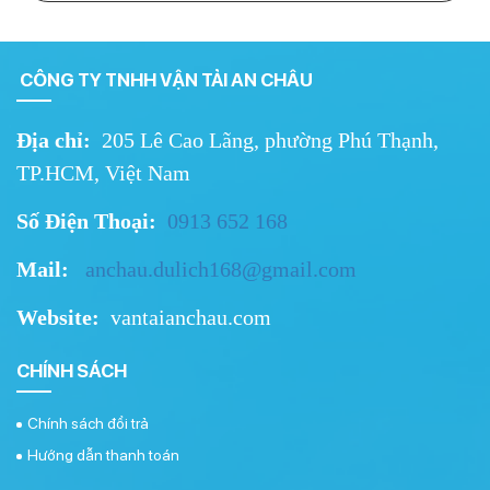
CÔNG TY TNHH VẬN TẢI AN CHÂU
Địa chỉ:
205 Lê Cao Lãng, phường Phú Thạnh,
TP.HCM, Việt Nam
Số Điện Thoại:
0913 652 168
Mail:
a
nchau.dulich168@gmail.
com
Website:
vantaianchau.com
CHÍNH SÁCH
Chính sách đổi trả
Hướng dẫn thanh toán