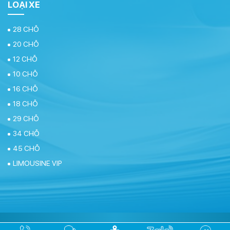
LOẠI XE
28 CHỖ
20 CHỖ
12 CHỖ
10 CHỖ
16 CHỖ
18 CHỖ
29 CHỖ
34 CHỖ
45 CHỖ
LIMOUSINE VIP
Coppyright Vận Tải An Châu @2026 .
Design by Anhi Solution